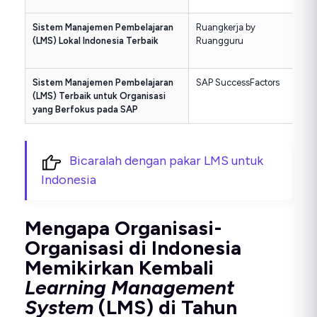
Sistem Manajemen Pembelajaran
Ruangkerja by
Kon
(LMS) Lokal Indonesia Terbaik
Ruangguru
per
ya
Sistem Manajemen Pembelajaran
SAP SuccessFactors
In
(LMS) Terbaik untuk Organisasi
pe
yang Berfokus pada SAP
pe
Bicaralah dengan pakar LMS untuk
Indonesia
Mengapa Organisasi-
Organisasi di Indonesia
Memikirkan Kembali
Learning Management
System
(LMS) di Tahun