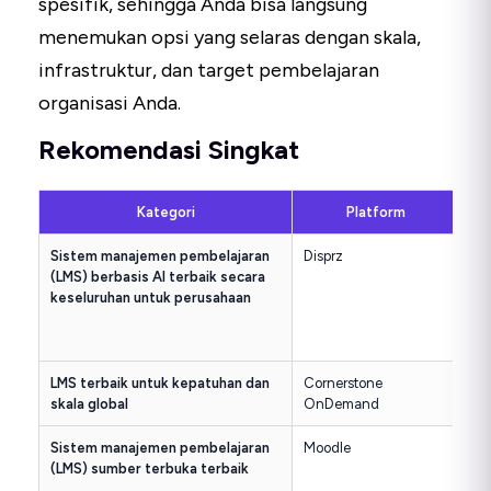
spesifik, sehingga Anda bisa langsung
menemukan opsi yang selaras dengan skala,
infrastruktur, dan target pembelajaran
organisasi Anda.
Rekomendasi Singkat
Kategori
Platform
Sistem manajemen pembelajaran
Disprz
Ke
(LMS) berbasis AI terbaik secara
du
keseluruhan untuk perusahaan
me
di
ter
LMS terbaik untuk kepatuhan dan
Cornerstone
Ke
skala global
OnDemand
kes
Sistem manajemen pembelajaran
Moodle
Ko
(LMS) sumber terbuka terbaik
bia
se